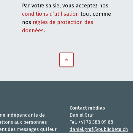
Par votre saisie, vous acceptez nos
conditions d’utilisation
tout comme
nos
règles de protection des
données
.
Contact médias
rme indépendante de
Daniel Graf
ettons aux personnes
Tel. +41 76 588 09 68
ent des messages qui leur
daniel.graf@publicbeta.ch