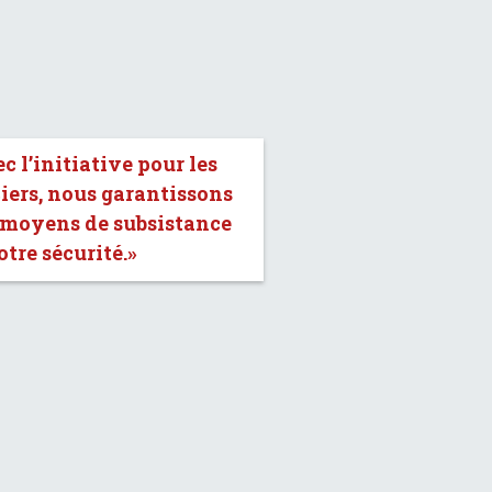
c l’initiative pour les
iers, nous garantissons
 moyens de subsistance
otre sécurité.»