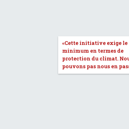
«Cette initiative exige le
minimum en termes de
protection du climat. No
pouvons pas nous en pass