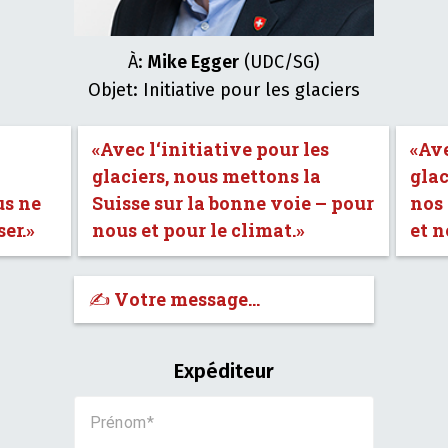
À:
Mike Egger
(UDC/SG)
Objet: Initiative pour les glaciers
«Avec l‘initiative pour les
«Ave
glaciers, nous mettons la
glac
us ne
Suisse sur la bonne voie – pour
nos
er.»
nous et pour le climat.»
et n
✍️ Votre message…
Expéditeur
Prénom