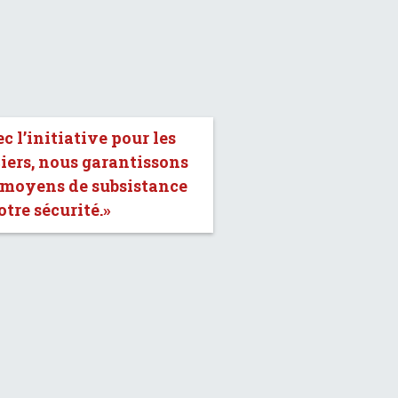
c l’initiative pour les
iers, nous garantissons
 moyens de subsistance
otre sécurité.»