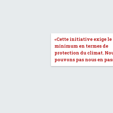
«Cette initiative exige le
minimum en termes de
protection du climat. No
pouvons pas nous en pass