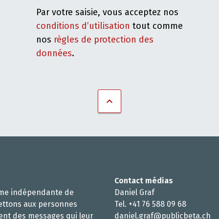
Par votre saisie, vous acceptez nos
conditions d’utilisation
tout comme
nos
règles de protection des
données
.
Contact médias
rme indépendante de
Daniel Graf
ettons aux personnes
Tel. +41 76 588 09 68
ent des messages qui leur
daniel.graf@publicbeta.ch